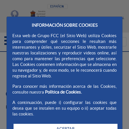
MAPA WEB
WEB AQUALIA
CONTACTO
CANAL
INFORMACIÓN SOBRE COOKIES
ÉTICO
Esta web de Grupo FCC (el Sitio Web) utiliza Cookies
para comprender qué secciones le resultan más
interesantes y útiles, securizar el Sitio Web, mostrarle
nuestras localizaciones y reproducir videos online, así
>
>
Aqualia Ayto. Cosma Narón
Gestiones Online
como para mantener las preferencias que seleccione.
Las Cookies contienen información que se almacena en
Contadores
su navegador y, de este modo, se le reconocerá cuando
regrese al Sitio Web.
Contadores
Para conocer más información acerca de las Cookies,
consulte nuestra
Política de Cookies.
CAMBIO DE CONTADOR
A continuación, puede i) configurar las cookies que
Particularidades
desea que se instalen en su equipo o ii) aceptar todas
las cookies.
Si el contador es de alquiler; el mantenimiento
corresponde a la empresa subministradora.
ACEPTAR