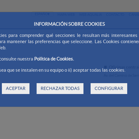
MAPA WEB
WEB AQUALIA
CONTACTO
CANAL
INFORMACIÓN SOBRE COOKIES
ies para comprender qué secciones le resultan más interesantes y 
 para mantener las preferencias que seleccione. Las Cookies contien
Web.
 consulte nuestra
Política de Cookies.
Oficinas centra
ea que se instalen en su equipo o ii) aceptar todas las cookies.
Av. del Camino de Sa
ACEPTAR
RECHAZAR TODAS
CONFIGURAR