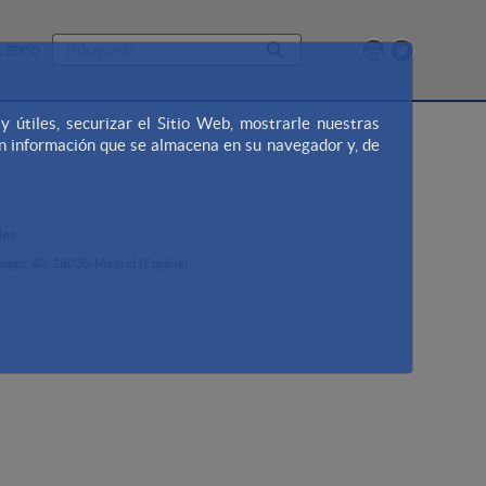
 ÉTICO
útiles, securizar el Sitio Web, mostrarle nuestras
en información que se almacena en su navegador y, de
les
ntiago, 40. 28050-Madrid (España)