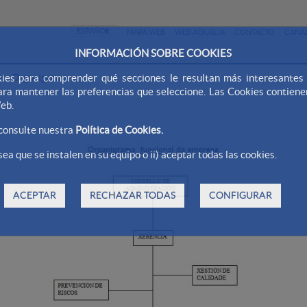
MAPA WEB
WEB AQUALIA
CONTACTO
CANAL
INFORMACIÓN SOBRE COOKIES
>
Organigrama
ies para comprender qué secciones le resultan más interesantes y 
 para mantener las preferencias que seleccione. Las Cookies contien
Web.
 consulte nuestra
Política de Cookies.
ea que se instalen en su equipo o ii) aceptar todas las cookies.
ACEPTAR
RECHAZAR TODAS
CONFIGURAR