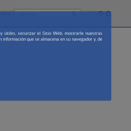
 ÉTICO
útiles, securizar el Sitio Web, mostrarle nuestras
en información que se almacena en su navegador y, de