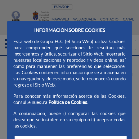
MAPA WEB
WEB AQUALIA
CONTACTO
CANAL
ÉTICO
INFORMACIÓN SOBRE COOKIES
Esta web de Grupo FCC (el Sitio Web) utiliza Cookies
para comprender qué secciones le resultan más
interesantes y útiles, securizar el Sitio Web, mostrarle
nuestras localizaciones y reproducir videos online, así
como para mantener las preferencias que seleccione.
Información adicional respecto a
Las Cookies contienen información que se almacena en
su navegador y, de este modo, se le reconocerá cuando
la protección de sus datos
regrese al Sitio Web.
¿Quién es el Responsable del
Para conocer más información acerca de las Cookies,
tratamiento de sus datos?
consulte nuestra
Política de Cookies.
La entidad prestataria del servicio con la que haya
A continuación, puede i) configurar las cookies que
desea que se instalen en su equipo o ii) aceptar todas
contratado, cuya dirección postal, a efectos de protección
las cookies.
de datos personales, se encuentra en Av. Camino de
Santiago, 40, 28050 de Madrid