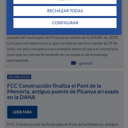
Memoria, antiguo puente de Picanya arrasado
en la DANA
RECHAZAR TODAS
CONFIGURAR
FCC Construcción ha finalizado el Pont de la Memoria, antiguo
puente del municipio de Picanya arrasado en la DANA de 2024.
La nueva infraestructura, que ya está en servicio desde el 29 de
julio, no solo recupera una conexión esencial para el municipio,
sino que se convierte también en un espacio de homenaje
permanente...
general
05/08/2026
FCC Construcción finaliza el Pont de la
Memoria, antiguo puente de Picanya arrasado
en la DANA
LEER MÁS
FCC Construcción ha finalizado el Pont de la Memoria, antiguo