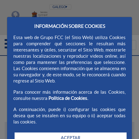
MAPA DO SITIO
WEB AQUALIA
CONTACTO
INFORMACIÓN SOBRE COOKIES
CANLE ÉTICO
Esta web de Grupo FCC (el Sitio Web) utiliza Cookies
para comprender qué secciones le resultan más
interesantes y útiles, securizar el Sitio Web, mostrarle
nuestras localizaciones y reproducir videos online, así
>
Aqualia Ayto. Cosma Narón
Novas
como para mantener las preferencias que seleccione.
Las Cookies contienen información que se almacena en
su navegador y, de este modo, se le reconocerá cuando
Novas
regrese al Sitio Web.
+
searcher
Para conocer más información acerca de las Cookies,
consulte nuestra
Política de Cookies.
A continuación, puede i) configurar las cookies que
Últimas novas
desea que se instalen en su equipo o ii) aceptar todas
las cookies.
05/08/2026
FCC Construcción finaliza el Pont de la
ACEPTAR