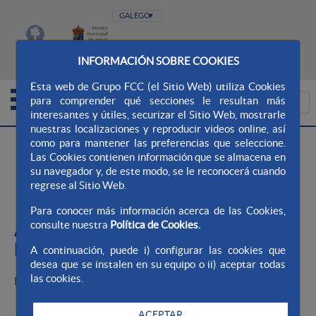
MAPA DO SITIO
WEB AQUALIA
CONTACTO
INFORMACIÓN SOBRE COOKIES
CANLE ÉTICO
Esta web de Grupo FCC (el Sitio Web) utiliza Cookies
para comprender qué secciones le resultan más
interesantes y útiles, securizar el Sitio Web, mostrarle
nuestras localizaciones y reproducir videos online, así
>
>
Aqualia Ayto. Cosma Narón
O noso labor
como para mantener las preferencias que seleccione.
Las Cookies contienen información que se almacena en
Contadores
su navegador y, de este modo, se le reconocerá cuando
regrese al Sitio Web.
Contadores
Para conocer más información acerca de las Cookies,
consulte nuestra
Política de Cookies.
A/ INFORMACIÓN TÉCNICA SOBRE
INSTALACIONES
A continuación, puede i) configurar las cookies que
desea que se instalen en su equipo o ii) aceptar todas
las cookies.
MONTAJE CONTADOR DN >= Calibre 40 MM
ACEPTAR